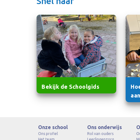
Snel naar
Bekijk de Schoolgids
Hoe
aan
Onze school
Ons onderwijs
O
Ons profiel
Rol van ouders
O
Het team
Leerlingenzorg
M