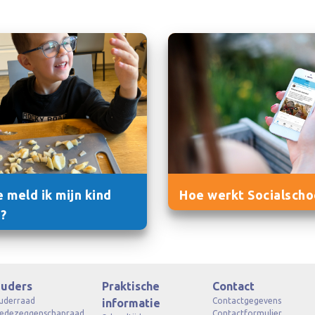
 meld ik mijn kind
Hoe werkt Socialscho
?
uders
Praktische
Contact
uderraad
Contactgegevens
informatie
edezeggenschapraad
Contactformulier