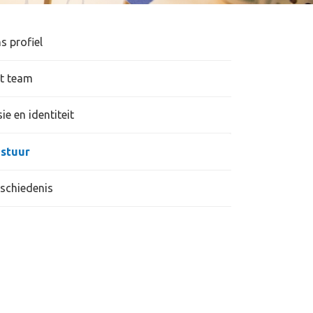
s profiel
t team
sie en identiteit
stuur
schiedenis