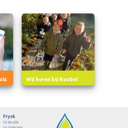
ols
Wij horen bij Roobol
Frysk
Us skoalle
Us ûnderwiis