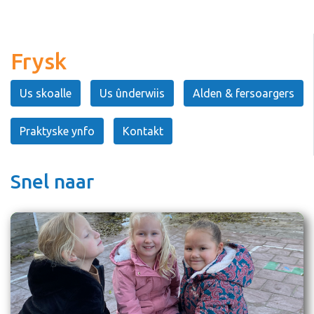
Frysk
Us skoalle
Us ûnderwiis
Alden & fersoargers
Praktyske ynfo
Kontakt
Snel naar