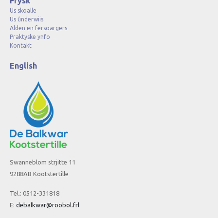
Frysk
Us skoalle
Us ûnderwiis
Alden en fersoargers
Praktyske ynfo
Kontakt
English
Swanneblom strjitte 11
9288AB Kootstertille
Tel.: 0512-331818
E:
debalkwar@roobol.frl