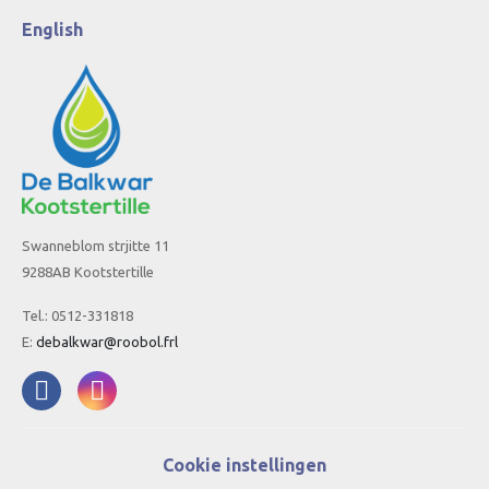
English
Swanneblom strjitte 11
9288AB Kootstertille
Tel.: 0512-331818
E:
debalkwar@roobol.frl
Cookie instellingen